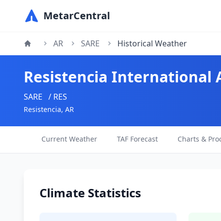
MetarCentral
AR
SARE
Historical Weather
Resistencia International 
SARE
/ RES
Resistencia, AR
Current Weather
TAF Forecast
Charts & Pro
Climate Statistics