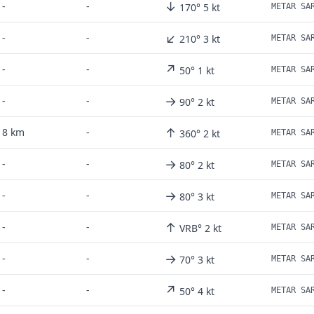
↓
-
-
170° 5 kt
METAR SA
↙
-
-
210° 3 kt
METAR SA
↗
-
-
50° 1 kt
METAR SA
→
-
-
90° 2 kt
METAR SA
↑
8 km
-
360° 2 kt
METAR SA
→
-
-
80° 2 kt
METAR SA
→
-
-
80° 3 kt
METAR SA
↑
-
-
VRB° 2 kt
METAR SA
→
-
-
70° 3 kt
METAR SA
↗
-
-
50° 4 kt
METAR SA