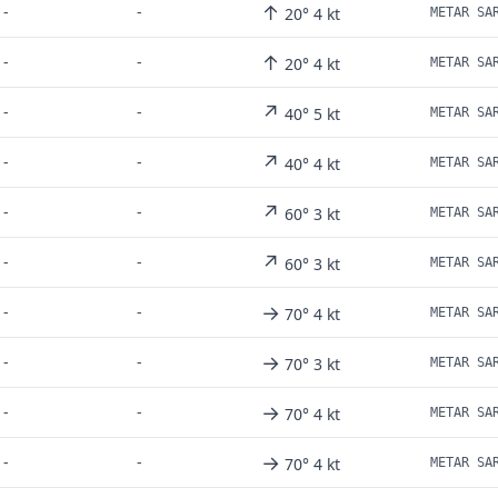
↑
-
-
20° 4 kt
METAR SA
↑
-
-
20° 4 kt
METAR SA
↗
-
-
40° 5 kt
METAR SA
↗
-
-
40° 4 kt
METAR SA
↗
-
-
60° 3 kt
METAR SA
↗
-
-
60° 3 kt
METAR SA
→
-
-
70° 4 kt
METAR SA
→
-
-
70° 3 kt
METAR SA
→
-
-
70° 4 kt
METAR SA
→
-
-
70° 4 kt
METAR SA