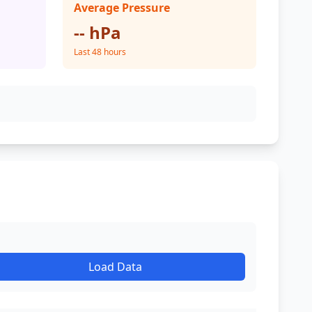
Average Pressure
-- hPa
Last 48 hours
Load Data