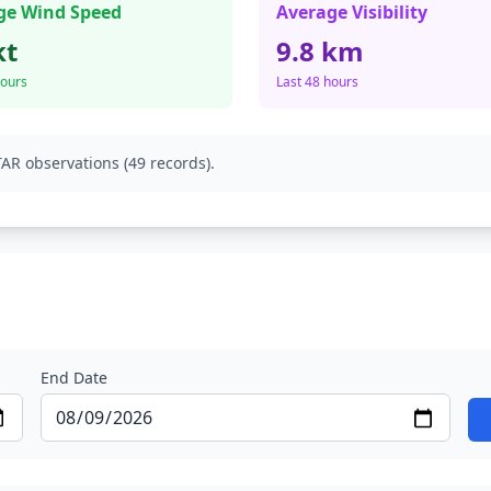
ge Wind Speed
Average Visibility
kt
9.8 km
hours
Last 48 hours
AR observations (49 records).
End Date