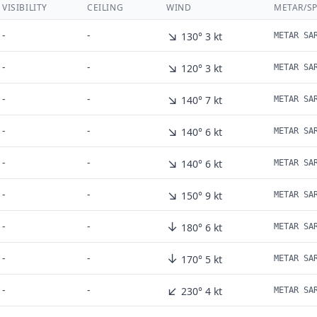
VISIBILITY
CEILING
WIND
METAR/SP
↘
-
-
130° 3 kt
METAR SA
↘
-
-
120° 3 kt
METAR SA
↘
-
-
140° 7 kt
METAR SA
↘
-
-
140° 6 kt
METAR SA
↘
-
-
140° 6 kt
METAR SA
↘
-
-
150° 9 kt
METAR SA
↓
-
-
180° 6 kt
METAR SA
↓
-
-
170° 5 kt
METAR SA
↙
-
-
230° 4 kt
METAR SA