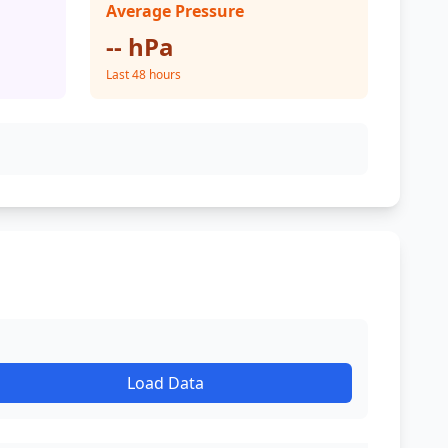
Average Pressure
-- hPa
Last 48 hours
Load Data