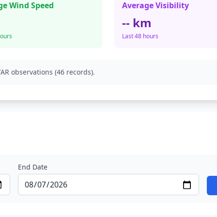
ge Wind Speed
Average Visibility
-- km
hours
Last 48 hours
AR observations (46 records).
End Date