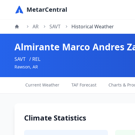
MetarCentral
AR
SAVT
Historical Weather
Almirante Marco Andres Za
SAVT
/ REL
Rawson, AR
Current Weather
TAF Forecast
Charts & Pro
Climate Statistics