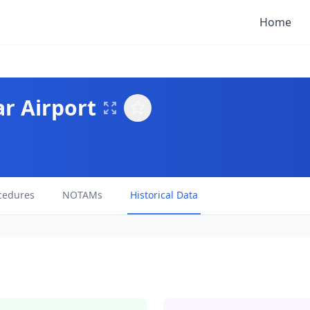
Home
r Airport
cedures
NOTAMs
Historical Data