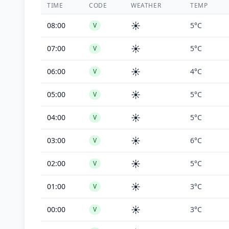
TIME
CODE
WEATHER
TEMP
☀️
08:00
5°C
V
☀️
07:00
5°C
V
☀️
06:00
4°C
V
☀️
05:00
5°C
V
☀️
04:00
5°C
V
☀️
03:00
6°C
V
☀️
02:00
5°C
V
☀️
01:00
3°C
V
☀️
00:00
3°C
V