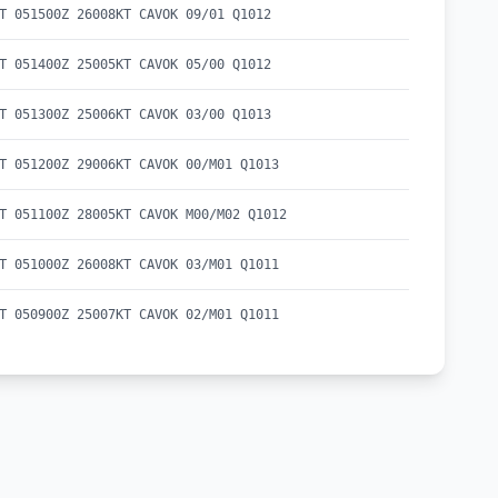
T 051500Z 26008KT CAVOK 09/01 Q1012
T 051400Z 25005KT CAVOK 05/00 Q1012
T 051300Z 25006KT CAVOK 03/00 Q1013
T 051200Z 29006KT CAVOK 00/M01 Q1013
T 051100Z 28005KT CAVOK M00/M02 Q1012
T 051000Z 26008KT CAVOK 03/M01 Q1011
T 050900Z 25007KT CAVOK 02/M01 Q1011