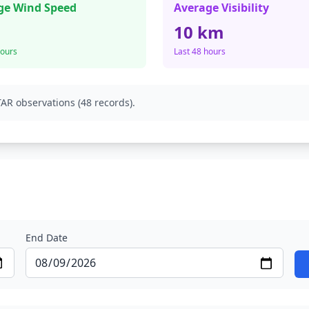
ge Wind Speed
Average Visibility
10 km
hours
Last 48 hours
AR observations (48 records).
End Date