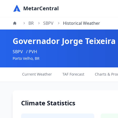
MetarCentral
BR
SBPV
Historical Weather
Governador Jorge Teixeira 
SBPV
/ PVH
Porto Velho, BR
Current Weather
TAF Forecast
Charts & Pro
Climate Statistics