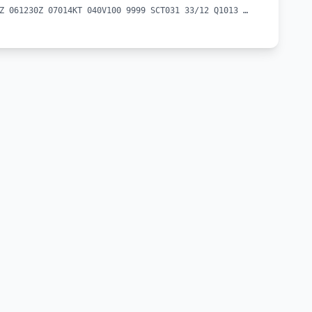
METAR UBBZ 061230Z 07014KT 040V100 9999 SCT031 33/12 Q1013 NOSIG