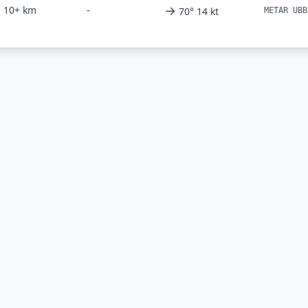
→
10+ km
-
70° 14 kt