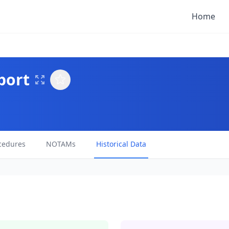
Home
port
cedures
NOTAMs
Historical Data