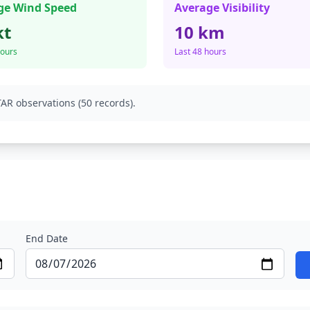
ge Wind Speed
Average Visibility
kt
10 km
hours
Last 48 hours
AR observations (50 records).
End Date