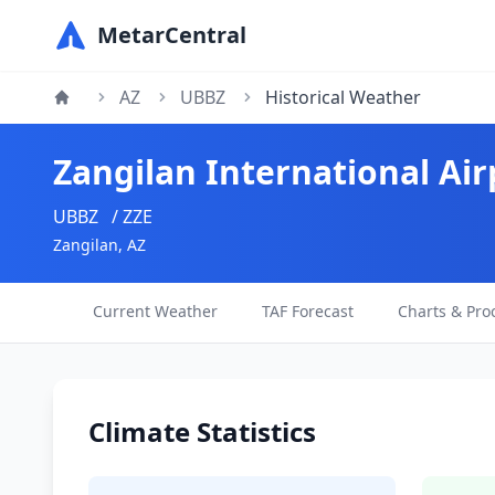
MetarCentral
AZ
UBBZ
Historical Weather
Zangilan International Air
UBBZ
/ ZZE
Zangilan, AZ
Current Weather
TAF Forecast
Charts & Pro
Climate Statistics